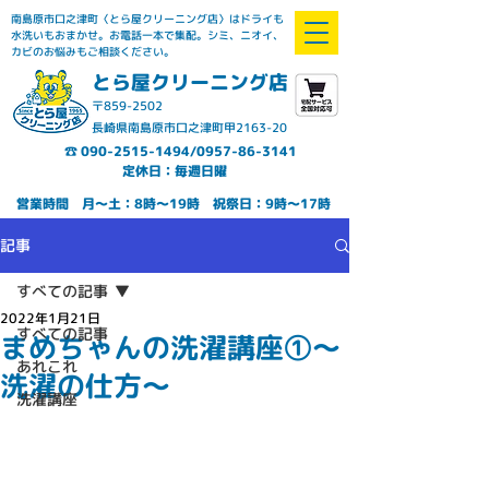
南島原市口之津町〈とら屋クリーニング店〉はドライも
水洗いもおまかせ。お電話一本で集配。シミ、ニオイ、
カビのお悩みもご相談ください。
とら屋クリーニング店
〒859-2502
長崎県南島原市口之津町甲2163-20
☎
090-2515-1494
/0957-86-3141
定休日：毎週日曜
営業時間
月～土：8時～19時
祝祭日：9時～17時
記事
すべての記事
2022年1月21日
すべての記事
まめちゃんの洗濯講座①～
あれこれ
洗濯の仕方～
洗濯講座