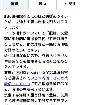
時間
​長い
​中間値
肌に直接触れるものほど黄ばみやすい
ため、洗浄力の強い粉末洗剤をオスス
メします！
シミや汚れがついている洋服は、洗濯
前に部分的に洗浄液を付けて浸け置き
りしてから、他の洋服と一緒に洗濯機
で洗うといいですよ。
ぼくは肌が弱いので、なるべく石けん
や重曹などを使用する洗濯方法を取り
入れています。
重曹と洗剤など安心・安全な洗濯教室
など講演されている
木内茂二さんが代
表のｅｃｏｍｏ
にてご指導を頂きなが
ら、洗濯の事を考えています。
洗濯する洋服の量と洗剤の量は、使用
される洗濯機に対して多すぎてもダメ