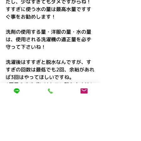
だし、少なすぎてもダメですからね！
すすぎに使う水の量は最高水量ですす
ぐ事をお勧めします！
洗剤の使用する量・洋服の量・水の量
は、使用される洗濯機の適正量を必ず
守って下さいね！
洗濯後はすすぎと脱水なんですが、す
すぎの回数は最低でも2回、余裕があれ
ば3回はやってほしいですね。
1回目のすすぎにはクエン酸を小さじ1
杯でも入れると洗剤の残りにくくなる
ので、黄ばみや黒ずみやくすみなどの
原因の予防にもなるのでおすすめで
す！
3回目に柔軟剤をいれて静電気予防と柔
らかく仕上げて下さい。